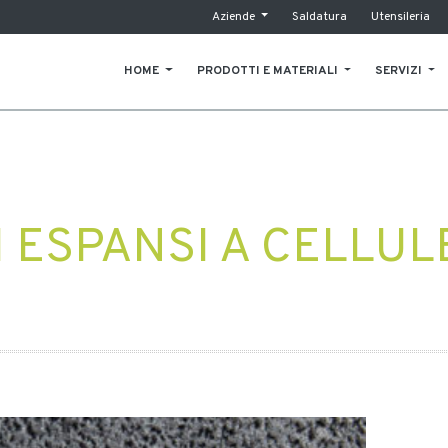
Aziende
Saldatura
Utensileria
HOME
PRODOTTI E MATERIALI
SERVIZI
 ESPANSI A CELLUL