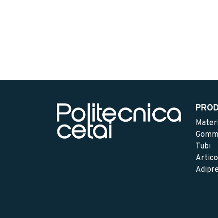
PROD
Materi
Gomme
Tubi
Artico
Adipr